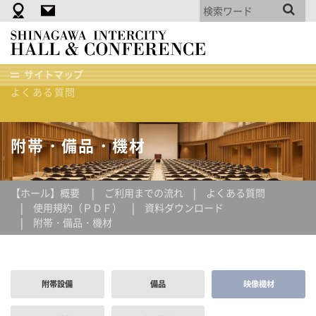
附帯・備品・機材
資料ダウンロード
品
会議室空き状況
川
使用規約(PDF)
イ
ご利用までの流れ
サイトマップ
ン
よくある質問
タ
ホーム
【ホール】概要
附帯・備品・機材
映像機材
ー
シ
テ
附帯・備品・機材
ィ
ホ
ー
【ホール】概要
ご利用までの流れ
よくある質問
ル
使用規約（ＰＤＦ）
資料ダウンロード
＆
附帯・備品・機材
貸
会
議
室
附帯設備
備品
映像機材