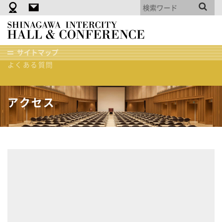
附帯・備品・機材
資料ダウンロード
品
会議室空き状況
川
使用規約(PDF)
イ
ご利用までの流れ
サイトマップ
ン
よくある質問
タ
ホーム
アクセス
ー
シ
テ
アクセス
ィ
ホ
ー
ル
＆
貸
会
議
室