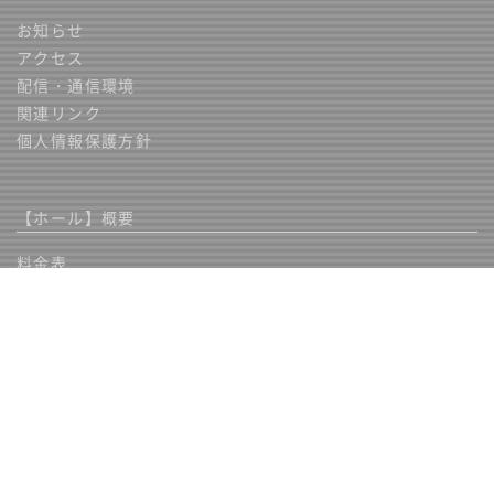
お知らせ
アクセス
配信・通信環境
関連リンク
個人情報保護方針
【ホール】概要
料金表
附帯・備品・機材
資料ダウンロード
使用規約（ＰＤＦ）
ご利用までの流れ
よくある質問
【会議室】概要