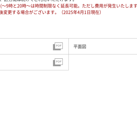
(～9時と20時～は時間制限なく延長可能。ただし費用が発生いたします
後変更する場合がございます。（2025年4月1日現在）
平面図
ご予約やお問い合わせなど
03-3474-0461
03-5479
】
【貸会議室】
フォームによる