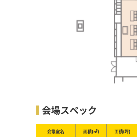
会場スペック
会議室名
面積(㎡)
面積(坪)