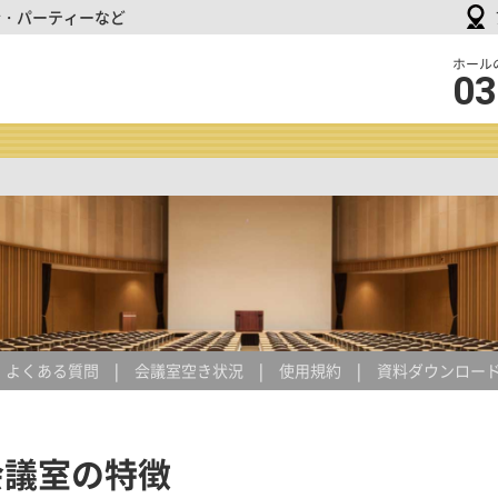
会・パーティーなど
品
ホール
03
川
イ
ン
タ
ー
シ
テ
ィ
ホ
ー
ル
＆
貸
よくある質問
会議室空き状況
使用規約
資料ダウンロー
会
議
室
会議室の特徴