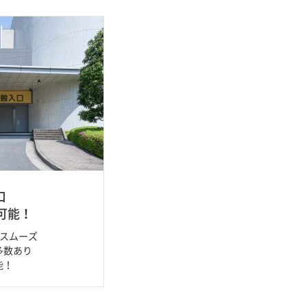
口
可能！
がスムーズ
多数あり
能！