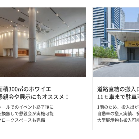
面積300㎡のホワイエ
道路直結の搬入
懇親会や展示にもオススメ！
11ｔ車まで駐車
ホールでのイベント終了後に
1階のため、搬入出
転換無しで懇親会が実施可能
自動車の搬入実績、
クロークスペースも完備
大型展示物も搬入可