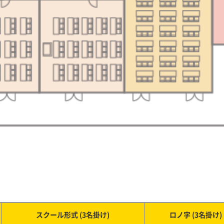
スクール形式 (3名掛け)
ロノ字 (3名掛け)