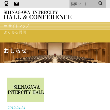
附帯・備品・機材
資料ダウンロード
品
会議室空き状況
川
使用規約(PDF)
イ
ご利用までの流れ
サイトマップ
ン
よくある質問
タ
ホーム
おしらせ
大型連休中の休業日のお知らせ
ー
シ
テ
おしらせ
ィ
ホ
ー
ル
＆
貸
会
議
室
2019.04.24