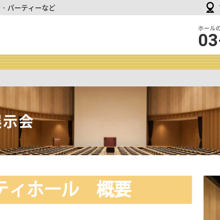
会・パーティーなど
品
ホール
03
川
イ
ン
タ
ー
シ
テ
ィ
展示会
ホ
ー
ル
＆
貸
会
議
室