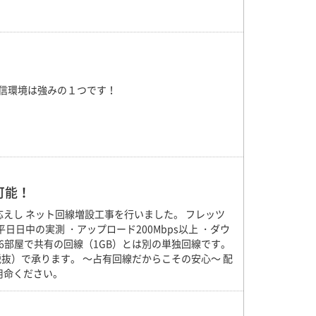
通信環境は強みの１つです！
可能！
えし ネット回線増設工事を行いました。 フレッツ
日日中の実測 ・アップロード200Mbps以上 ・ダウ
た6部屋で共有の回線（1GB）とは別の単独回線です。
（税抜）で承ります。 ～占有回線だからこその安心～ 配
用命ください。