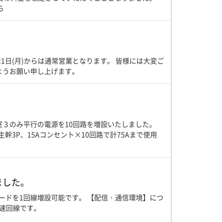
ら
月21日(月)からは通常営業となります。 皆様には大変ご
ようお願い申し上げます。
３のみ平行の電源を10回路を増設いたしました。
幹3P、15Aコンセント×10回路で計75Aまで使用
ました。
ダードを1回線増設可能です。 【配信・通信環境】につ
高速回線です。