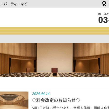
会・パーティーなど
品
ホール
03
川
イ
ン
タ
ー
シ
テ
ィ
ホ
ー
ル
＆
貸
会
議
2024.04.14
室
◇料金改定のお知らせ◇
5月1日以降の受付分より、音響人件費・照明人件